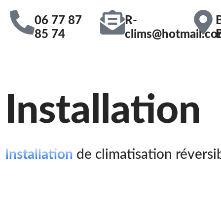
06 77 87
R-
85 74
clims@hotmail.c
Installation
Installation
de climatisation réversi