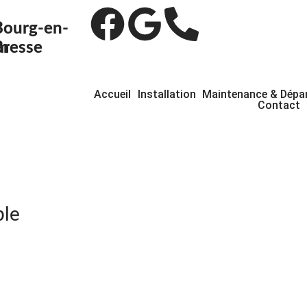
Bourg-en-
om
Bresse
Accueil
Installation
Maintenance & Dép
Contact
ble