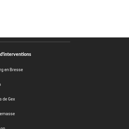
d'interventions
rg en Bresse
n
s de Gex
emasse
con